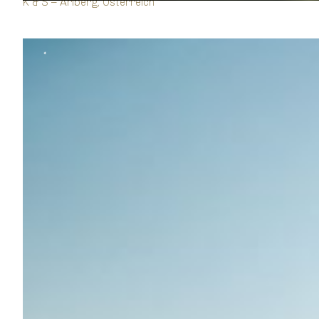
K & S – Arlberg, Österreich